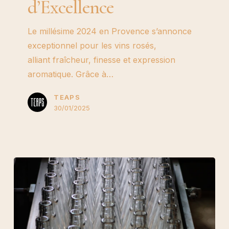
d’Excellence
:
Une
Le millésime 2024 en Provence s’annonce
Année
exceptionnel pour les vins rosés,
d’Équilibre
alliant fraîcheur, finesse et expression
et
aromatique. Grâce à…
d’Excellence
TEAPS
30/01/2025