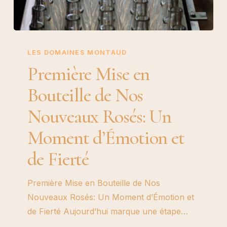
Première
Mise
LES DOMAINES MONTAUD
en
Première Mise en
Bouteille
Bouteille de Nos
de
Nos
Nouveaux Rosés: Un
Nouveaux
Moment d’Émotion et
Rosés:
Un
de Fierté
Moment
d’Émotion
Première Mise en Bouteille de Nos
et
Nouveaux Rosés: Un Moment d’Émotion et
de
de Fierté Aujourd’hui marque une étape…
Fierté