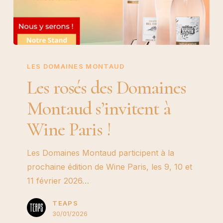
Les
rosés
LES DOMAINES MONTAUD
des
Les rosés des Domaines
Domaines
Montaud s’invitent à
Montaud
s’invitent
Wine Paris !
à
Wine
Les Domaines Montaud participent à la
Paris
prochaine édition de Wine Paris, les 9, 10 et
!
11 février 2026…
TEAPS
30/01/2026