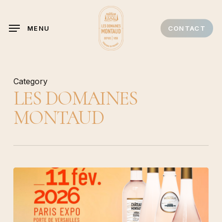
Skip
Menu
to
MENU
CONTACT
main
content
Category
LES DOMAINES
MONTAUD