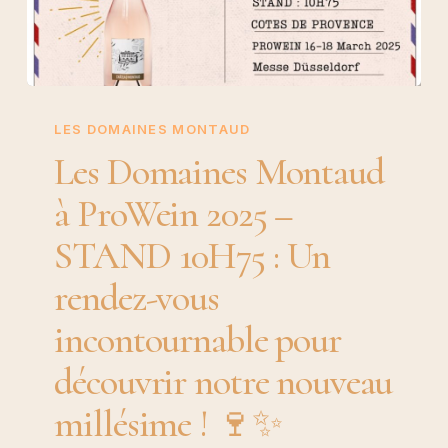
Les
Domaines
LES DOMAINES MONTAUD
Montaud
Les Domaines Montaud
à
à ProWein 2025 –
ProWein
2025
STAND 10H75 : Un
–
rendez-vous
STAND
10H75
incontournable pour
:
découvrir notre nouveau
Un
rendez-
millésime ! 🍷✨
vous