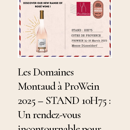
Domaines
Montaud
à
ProWein
2025
–
STAND
Les
10H75
Les Domaines
Domaines
:
Montaud
Un
Montaud à ProWein
à
rendez-
ProWein
vous
2025 – STAND 10H75 :
2025
incontournable
–
Un rendez-vous
pour
STAND
découvrir
incontournable pour
10H75
notre