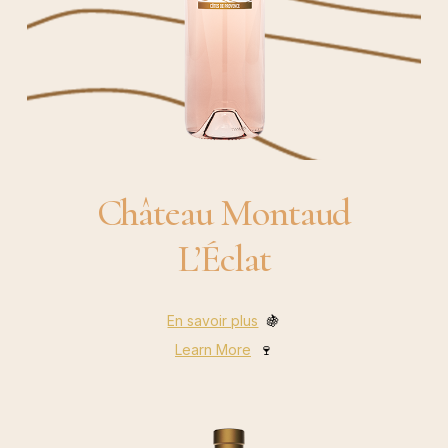
Château Montaud
L’Éclat
En savoir plus
🍇
Learn More
🍷