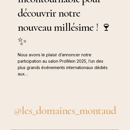
:
nouveau
découvrir notre
Un
millésime
rendez-
!
nouveau millésime ! 🍷
vous
🍷
incontournable
✨
✨
pour
découvrir
Nous avons le plaisir d’annoncer notre
notre
participation au salon ProWein 2025, l’un des
plus grands événements internationaux dédiés
nouveau
aux…
millésime
!
🍷
✨
@les_domaines_montaud