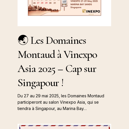
Vinexpo
Asia
2025
🌏
–
🌏 Les Domaines
Les
Cap
Domaines
sur
Montaud à Vinexpo
Montaud
Singapour
à
!
Asia 2025 – Cap sur
Vinexpo
Asia
Singapour !
2025
–
Du 27 au 29 mai 2025, les Domaines Montaud
Cap
participeront au salon Vinexpo Asia, qui se
tiendra à Singapour, au Marina Bay…
sur
Singapour
!
Les