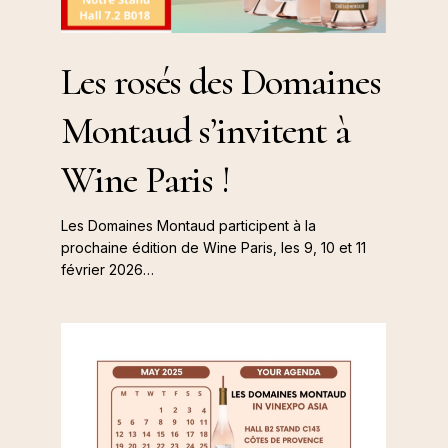
Wine
Les
Paris
Les rosés des Domaines
rosés
!
des
Montaud s’invitent à
Domaines
Montaud
Wine Paris !
s’invitent
à
Les Domaines Montaud participent à la
Wine
prochaine édition de Wine Paris, les 9, 10 et 11
Paris
février 2026…
!
🌏
Les
Domaines
Montaud
à